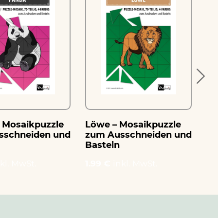
 Mosaikpuzzle
Löwe – Mosaikpuzzle
Ka
sschneiden und
zum Ausschneiden und
zu
Basteln
Ba
kl. MwSt.
1.99 €
inkl. MwSt.
1.