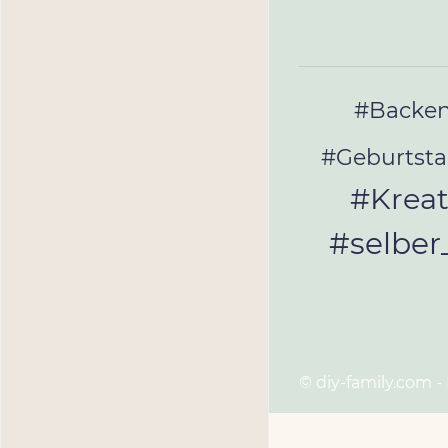
#Backe
#Geburtst
#Kreat
#selbe
© diy-family.com -