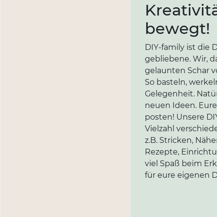
Kreativit
bewegt!
DIY-family ist di
gebliebene. Wir, d
gelaunten Schar vo
So basteln, werkel
Gelegenheit. Natür
neuen Ideen. Eure 
posten! Unsere DIY
Vielzahl verschi
z.B. Stricken, Näh
Rezepte, Einricht
viel Spaß beim Er
für eure eigenen D