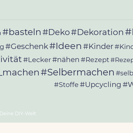
#
#basteln
#Deko
#Dekoration
n
#Ideen
#Geschenk
#Kinder
#Kin
ag
ivität
#Lecker
#nähen
#Rezept
#Rezep
#Selbermachen
r_machen
#sel
#W
#Upcycling
#Stoffe
 Deine DIY-Welt