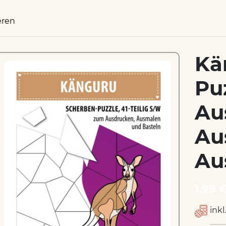
eren
Kä
Pu
Au
Au
Au
1.99 
inkl