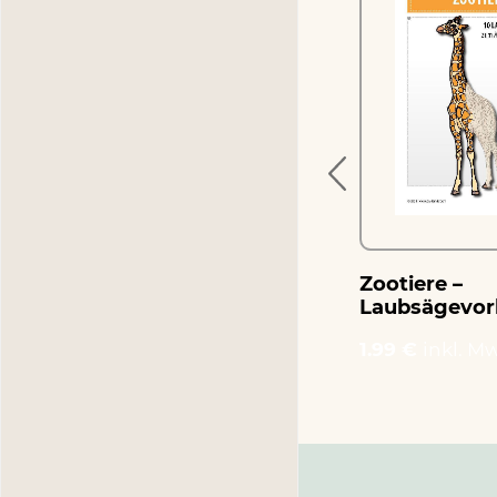
zzle
Giraffe – Mosaikpuzzle
n und
zum Ausschneiden und
Basteln
1.99 €
inkl. MwSt.
Zootiere –
Laubsägevor
1.99 €
inkl. Mw