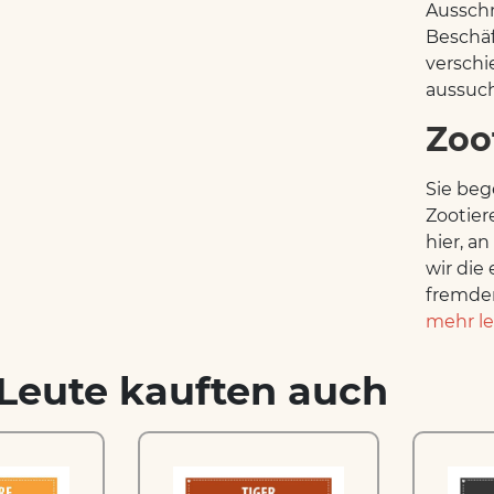
Ausschn
Beschäf
verschi
aussuch
Zoo
Sie beg
Zootier
hier, a
wir die
fremden
mehr l
Leute kauften auch