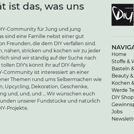
ät ist das, was uns
e DIY-Community für Jung und jung
as sind eine Familie nebst einer gut
n Freunden, die dem DIY verfallen sind.
NAVIG
n, nähen, stricken und kochen wir zu jeder
Home
lich sind wir ständig auf der Suche nach
Stoffe & 
tollen DIY's könnt ihr auf DIY-family
Basteln 
-Community ist interessiert an einer
Beauty &
edener Themen rund ums Selbermachen wie
Kochen 
en, Upcycling, Dekoration, Geschenke,
Werde Tei
ung und, und, und ... Wir wünschen euch
DIY Shop
kunden unserer Fundstücke und natürlich
Gewinnsp
IY-Projekte.
Jobs
Newslett