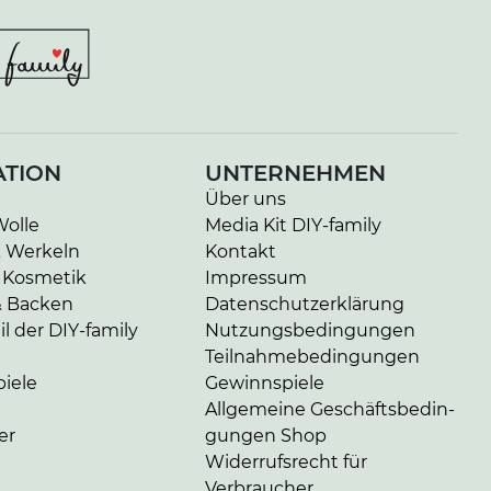
ATION
UNTERNEHMEN
Über uns
Wolle
Media Kit DIY-family
& Werkeln
Kontakt
 Kosmetik
Impressum
& Backen
Da­ten­schutz­er­klä­rung
l der DIY-family
Nut­zungs­be­din­gun­gen
Teil­nah­me­be­din­gun­gen
iele
Gewinnspiele
Allgemeine Ge­schäfts­be­din­
er
gun­gen Shop
Widerrufsrecht für
Verbraucher