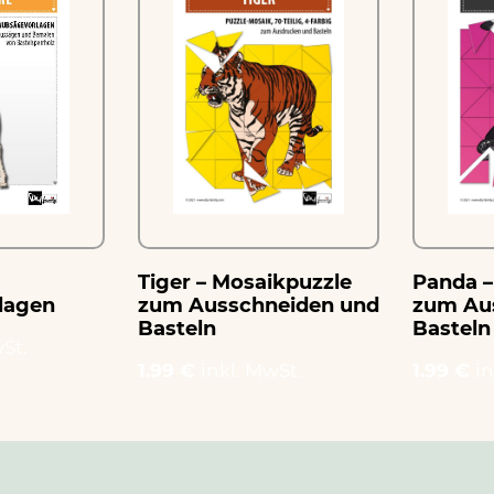
Tiger – Mosaikpuzzle
Panda –
lagen
zum Ausschneiden und
zum Au
Basteln
Basteln
St.
1.99 €
inkl. MwSt.
1.99 €
in