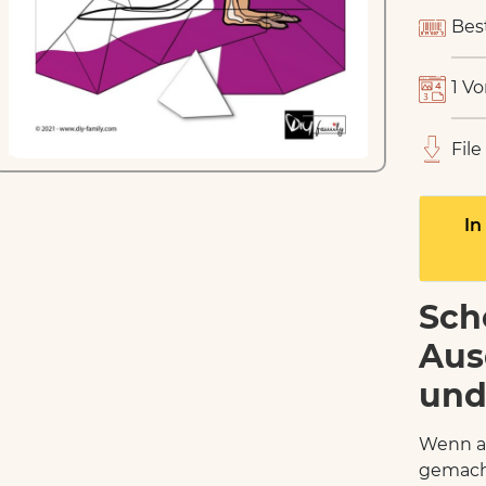
Bes
1 Vo
File
In
Sch
Aus
und
Wenn al
gemach