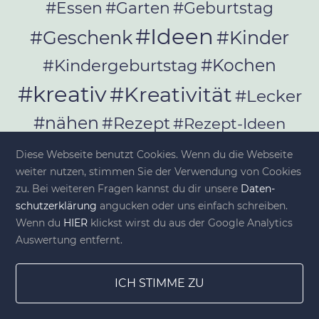
#Essen
#Garten
#Geburtstag
#Ideen
#Geschenk
#Kinder
#Kochen
#Kindergeburtstag
#kreativ
#Kreativität
#Lecker
#nähen
#Rezept
#Rezept-Ideen
#Rezepte
#selber_bauen
Diese Webseite benutzt Cookies. Wenn du die Webseite
#selber_machen
weiter nutzen, stimmen Sie der Verwendung von Cookies
zu. Bei weiteren Fragen kannst du dir unsere
Da­ten­
#Selbermachen
schutz­er­klä­rung
angucken oder uns einfach schreiben.
#selber_nähen
Wenn du
HIER
klickst wirst du aus der Google Analytics
#Selfmade
#Sommer
#Stoffe
Auswertung entfernt.
#Werkeln
#Upcycling
ICH STIMME ZU