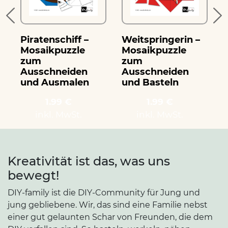
Piratenschiff –
Weitspringerin –
T
Mosaikpuzzle
Mosaikpuzzle
zum
zum
Ausschneiden
Ausschneiden
und Ausmalen
und Basteln
1.99 €
1.99 €
inkl. MwSt.
inkl. MwSt.
Kreativität ist das, was uns
bewegt!
DIY-family ist die DIY-Community für Jung und
jung gebliebene. Wir, das sind eine Familie nebst
einer gut gelaunten Schar von Freunden, die dem