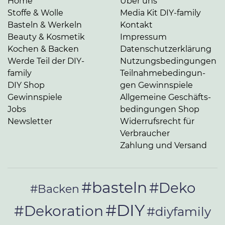
Home
Über uns
Stoffe & Wolle
Media Kit DIY-family
Basteln & Werkeln
Kontakt
Beauty & Kosmetik
Impressum
Kochen & Backen
Da­ten­schutz­er­klä­rung
Werde Teil der DIY-
Nut­zungs­be­din­gun­gen
family
Teil­nah­me­be­din­gun­
DIY Shop
gen Gewinnspiele
Gewinnspiele
Allgemeine Ge­schäfts­
Jobs
be­din­gun­gen Shop
Newsletter
Widerrufsrecht für
Verbraucher
Zahlung und Versand
#basteln
#Deko
#Backen
#DIY
#Dekoration
#diyfamily