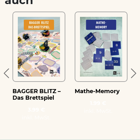
auch
e
BAGGER BLITZ –
Mathe-Memory
Das Brettspiel
1.99 €
3.99 €
inkl. MwSt.
inkl. MwSt.