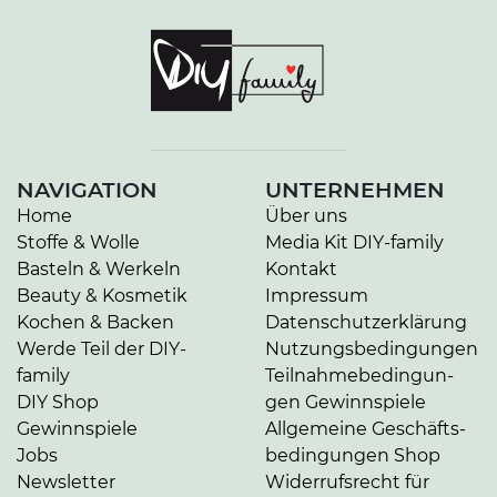
NAVIGATION
UNTERNEHMEN
Home
Über uns
Stoffe & Wolle
Media Kit DIY-family
Basteln & Werkeln
Kontakt
Beauty & Kosmetik
Impressum
Kochen & Backen
Da­ten­schutz­er­klä­rung
Werde Teil der DIY-
Nut­zungs­be­din­gun­gen
family
Teil­nah­me­be­din­gun­
DIY Shop
gen Gewinnspiele
Gewinnspiele
Allgemeine Ge­schäfts­
Jobs
be­din­gun­gen Shop
Newsletter
Widerrufsrecht für