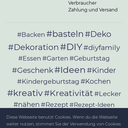
Verbraucher
Zahlung und Versand
#basteln
#Deko
#Backen
#DIY
#Dekoration
#diyfamily
#Essen
#Garten
#Geburtstag
#Ideen
#Geschenk
#Kinder
#Kochen
#Kindergeburtstag
#kreativ
#Kreativität
#Lecker
#nähen
#Rezept
#Rezept-Ideen
#Rezepte
#selber_bauen
Diese Webseite benutzt Cookies. Wenn du die Webseite
#selber_machen
weiter nutzen, stimmen Sie der Verwendung von Cookies