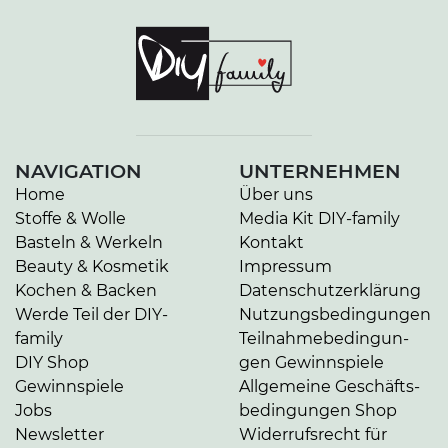
NAVIGATION
UNTERNEHMEN
Home
Über uns
Stoffe & Wolle
Media Kit DIY-family
Basteln & Werkeln
Kontakt
Beauty & Kosmetik
Impressum
Kochen & Backen
Da­ten­schutz­er­klä­rung
Werde Teil der DIY-
Nut­zungs­be­din­gun­gen
family
Teil­nah­me­be­din­gun­
DIY Shop
gen Gewinnspiele
Gewinnspiele
Allgemeine Ge­schäfts­
Jobs
be­din­gun­gen Shop
Newsletter
Widerrufsrecht für