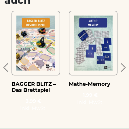
auch
e
BAGGER BLITZ –
Mathe-Memory
Das Brettspiel
1.99 €
3.99 €
inkl. MwSt.
inkl. MwSt.