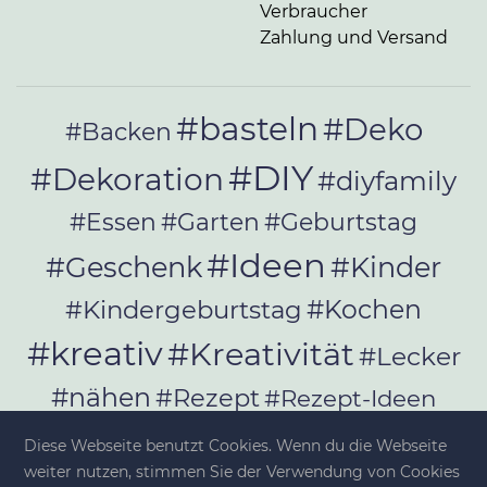
Verbraucher
Zahlung und Versand
#basteln
#Deko
#Backen
#DIY
#Dekoration
#diyfamily
#Essen
#Garten
#Geburtstag
#Ideen
#Geschenk
#Kinder
#Kochen
#Kindergeburtstag
#kreativ
#Kreativität
#Lecker
#nähen
#Rezept
#Rezept-Ideen
#Rezepte
#selber_bauen
Diese Webseite benutzt Cookies. Wenn du die Webseite
#selber_machen
weiter nutzen, stimmen Sie der Verwendung von Cookies