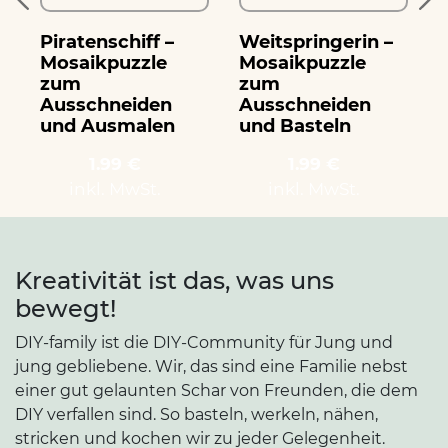
Piratenschiff –
Weitspringerin –
T
Mosaikpuzzle
Mosaikpuzzle
zum
zum
Ausschneiden
Ausschneiden
und Ausmalen
und Basteln
1.99 €
1.99 €
inkl. MwSt.
inkl. MwSt.
Kreativität ist das, was uns
bewegt!
DIY-family ist die DIY-Community für Jung und
jung gebliebene. Wir, das sind eine Familie nebst
einer gut gelaunten Schar von Freunden, die dem
DIY verfallen sind. So basteln, werkeln, nähen,
stricken und kochen wir zu jeder Gelegenheit.