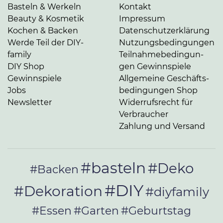
Basteln & Werkeln
Kontakt
Beauty & Kosmetik
Impressum
Kochen & Backen
Da­ten­schutz­er­klä­rung
Werde Teil der DIY-
Nut­zungs­be­din­gun­gen
family
Teil­nah­me­be­din­gun­
DIY Shop
gen Gewinnspiele
Gewinnspiele
Allgemeine Ge­schäfts­
Jobs
be­din­gun­gen Shop
Newsletter
Widerrufsrecht für
Verbraucher
Zahlung und Versand
#basteln
#Deko
#Backen
#DIY
#Dekoration
#diyfamily
#Essen
#Garten
#Geburtstag