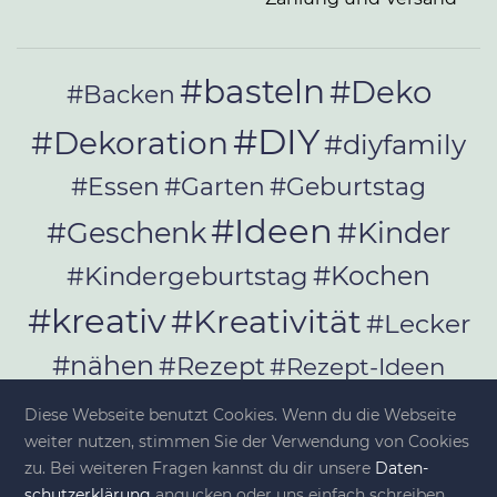
#basteln
#Deko
#Backen
#DIY
#Dekoration
#diyfamily
#Essen
#Garten
#Geburtstag
#Ideen
#Geschenk
#Kinder
#Kochen
#Kindergeburtstag
#kreativ
#Kreativität
#Lecker
#nähen
#Rezept
#Rezept-Ideen
#Rezepte
#selber_bauen
Diese Webseite benutzt Cookies. Wenn du die Webseite
#selber_machen
weiter nutzen, stimmen Sie der Verwendung von Cookies
zu. Bei weiteren Fragen kannst du dir unsere
Da­ten­
schutz­er­klä­rung
angucken oder uns einfach schreiben.