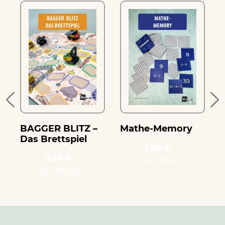
e
BAGGER BLITZ –
Mathe-Memory
Das Brettspiel
1.99 €
3.99 €
inkl. MwSt.
inkl. MwSt.