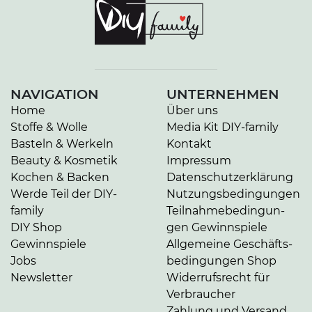
NAVIGATION
UNTERNEHMEN
Home
Über uns
Stoffe & Wolle
Media Kit DIY-family
Basteln & Werkeln
Kontakt
Beauty & Kosmetik
Impressum
Kochen & Backen
Da­ten­schutz­er­klä­rung
Werde Teil der DIY-
Nut­zungs­be­din­gun­gen
family
Teil­nah­me­be­din­gun­
DIY Shop
gen Gewinnspiele
Gewinnspiele
Allgemeine Ge­schäfts­
Jobs
be­din­gun­gen Shop
Newsletter
Widerrufsrecht für
Verbraucher
Zahlung und Versand