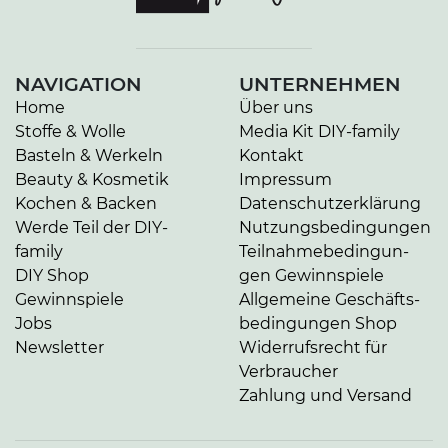
NAVIGATION
UNTERNEHMEN
Home
Über uns
Stoffe & Wolle
Media Kit DIY-family
Basteln & Werkeln
Kontakt
Beauty & Kosmetik
Impressum
Kochen & Backen
Da­ten­schutz­er­klä­rung
Werde Teil der DIY-
Nut­zungs­be­din­gun­gen
family
Teil­nah­me­be­din­gun­
DIY Shop
gen Gewinnspiele
Gewinnspiele
Allgemeine Ge­schäfts­
Jobs
be­din­gun­gen Shop
Newsletter
Widerrufsrecht für
Verbraucher
Zahlung und Versand