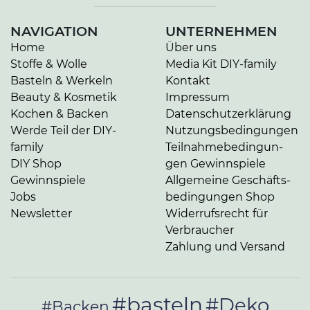
NAVIGATION
UNTERNEHMEN
Home
Über uns
Stoffe & Wolle
Media Kit DIY-family
Basteln & Werkeln
Kontakt
Beauty & Kosmetik
Impressum
Kochen & Backen
Da­ten­schutz­er­klä­rung
Werde Teil der DIY-
Nut­zungs­be­din­gun­gen
family
Teil­nah­me­be­din­gun­
DIY Shop
gen Gewinnspiele
Gewinnspiele
Allgemeine Ge­schäfts­
Jobs
be­din­gun­gen Shop
Newsletter
Widerrufsrecht für
Verbraucher
Zahlung und Versand
#basteln
#Deko
#Backen