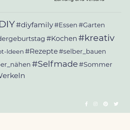
DIY
#diyfamily
#Essen
#Garten
#kreativ
#Kochen
dergeburtstag
#Rezepte
t-Ideen
#selber_bauen
#Selfmade
#Sommer
ber_nähen
erkeln