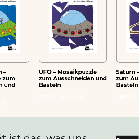
n –
UFO – Mosaikpuzzle
Saturn 
e zum
zum Ausschneiden und
zum Au
n und
Basteln
Basteln
1.99 €
inkl. MwSt.
1.99 €
in
St.
ät ist das, was uns