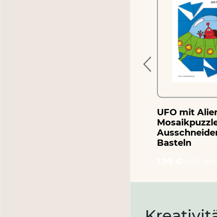
UFO mit Alien – Puzzle
1.99 €
inkl. MwSt.
UFO mit Alie
Mosaikpuzzl
Ausschneide
Basteln
1.99 €
inkl. Mw
Kreativit