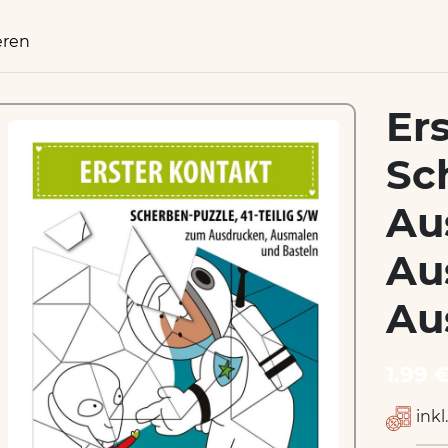
eren
Er
Sc
Au
Au
Au
1.99 
inkl