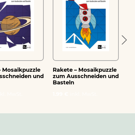
– Mosaikpuzzle
Rakete – Mosaikpuzzle
Kl
sschneiden und
zum Ausschneiden und
Mo
Basteln
Au
Ba
kl. MwSt.
1.99 €
inkl. MwSt.
1.