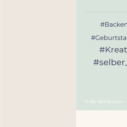
#Backe
#Geburtst
#Kreat
#selbe
© diy-family.com -