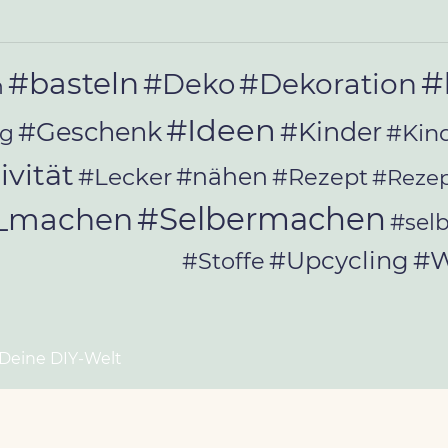
#
#basteln
#Deko
#Dekoration
n
#Ideen
#Geschenk
#Kinder
#Kin
ag
ivität
#Lecker
#nähen
#Rezept
#Rezep
#Selbermachen
r_machen
#sel
#W
#Upcycling
#Stoffe
 Deine DIY-Welt