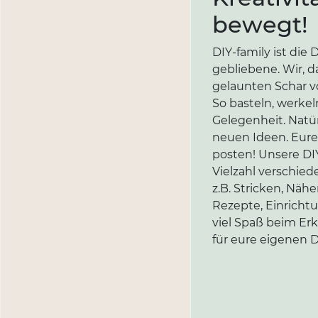
bewegt!
DIY-family ist di
gebliebene. Wir, d
gelaunten Schar vo
So basteln, werkel
Gelegenheit. Natür
neuen Ideen. Eure 
posten! Unsere DIY
Vielzahl verschi
z.B. Stricken, Näh
Rezepte, Einricht
viel Spaß beim Er
für eure eigenen D