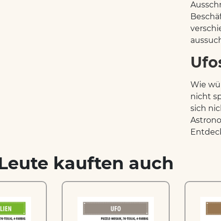
Ausschn
Beschäf
verschi
aussuch
Ufo
Wie wür
nicht 
sich ni
Astrono
Entdec
Leute kauften auch