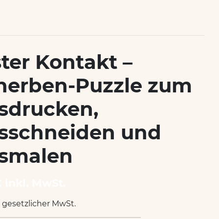
ster Kontakt –
herben-Puzzle zum
sdrucken,
sschneiden und
smalen
€ inkl. MwSt.
. gesetzlicher MwSt.