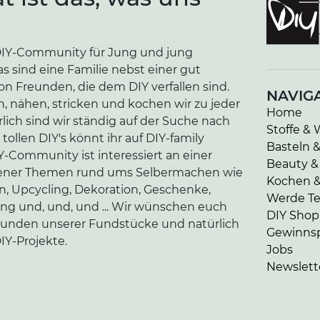
e DIY-Community für Jung und jung
as sind eine Familie nebst einer gut
n Freunden, die dem DIY verfallen sind.
NAVIG
n, nähen, stricken und kochen wir zu jeder
Home
lich sind wir ständig auf der Suche nach
Stoffe & 
tollen DIY's könnt ihr auf DIY-family
Basteln 
-Community ist interessiert an einer
Beauty &
edener Themen rund ums Selbermachen wie
Kochen 
en, Upcycling, Dekoration, Geschenke,
Werde Tei
ung und, und, und ... Wir wünschen euch
DIY Shop
kunden unserer Fundstücke und natürlich
Gewinnsp
IY-Projekte.
Jobs
Newslett