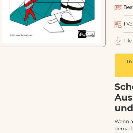
Bes
1 Vo
File
In
Sch
Aus
und
Wenn al
gemach