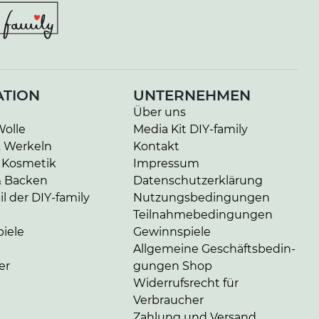
ATION
UNTERNEHMEN
Über uns
Wolle
Media Kit DIY-family
& Werkeln
Kontakt
 Kosmetik
Impressum
& Backen
Da­ten­schutz­er­klä­rung
l der DIY-family
Nut­zungs­be­din­gun­gen
Teil­nah­me­be­din­gun­gen
iele
Gewinnspiele
Allgemeine Ge­schäfts­be­din­
er
gun­gen Shop
Widerrufsrecht für
Verbraucher
Zahlung und Versand