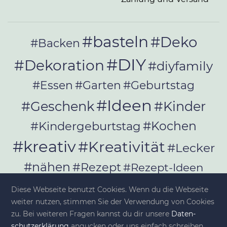
#basteln
#Deko
#Backen
#DIY
#Dekoration
#diyfamily
#Essen
#Garten
#Geburtstag
#Ideen
#Geschenk
#Kinder
#Kochen
#Kindergeburtstag
#kreativ
#Kreativität
#Lecker
#nähen
#Rezept
#Rezept-Ideen
#Rezepte
#selber_bauen
Diese Webseite benutzt Cookies. Wenn du die Webseite
#selber_machen
weiter nutzen, stimmen Sie der Verwendung von Cookies
zu. Bei weiteren Fragen kannst du dir unsere
Da­ten­
schutz­er­klä­rung
angucken oder uns einfach schreiben.