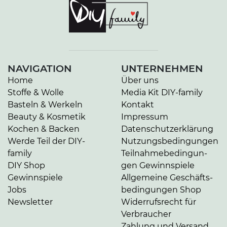
NAVIGATION
UNTERNEHMEN
Home
Über uns
Stoffe & Wolle
Media Kit DIY-family
Basteln & Werkeln
Kontakt
Beauty & Kosmetik
Impressum
Kochen & Backen
Da­ten­schutz­er­klä­rung
Werde Teil der DIY-
Nut­zungs­be­din­gun­gen
family
Teil­nah­me­be­din­gun­
DIY Shop
gen Gewinnspiele
Gewinnspiele
Allgemeine Ge­schäfts­
Jobs
be­din­gun­gen Shop
Newsletter
Widerrufsrecht für
Verbraucher
Zahlung und Versand