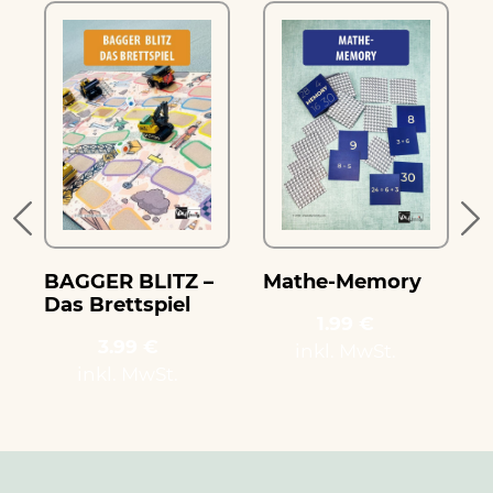
e
BAGGER BLITZ –
Mathe-Memory
Das Brettspiel
1.99 €
3.99 €
inkl. MwSt.
inkl. MwSt.