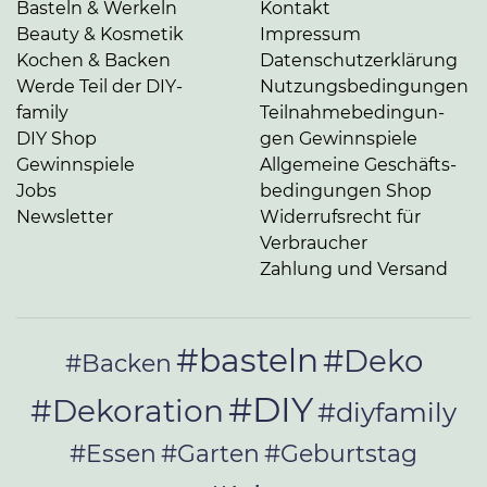
Basteln & Werkeln
Kontakt
Beauty & Kosmetik
Impressum
Kochen & Backen
Da­ten­schutz­er­klä­rung
Werde Teil der DIY-
Nut­zungs­be­din­gun­gen
family
Teil­nah­me­be­din­gun­
DIY Shop
gen Gewinnspiele
Gewinnspiele
Allgemeine Ge­schäfts­
Jobs
be­din­gun­gen Shop
Newsletter
Widerrufsrecht für
Verbraucher
Zahlung und Versand
#basteln
#Deko
#Backen
#DIY
#Dekoration
#diyfamily
#Essen
#Garten
#Geburtstag