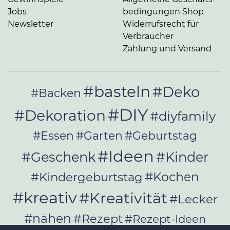
Jobs
be­din­gun­gen Shop
Newsletter
Widerrufsrecht für
Verbraucher
Zahlung und Versand
#basteln
#Deko
#Backen
#DIY
#Dekoration
#diyfamily
#Essen
#Garten
#Geburtstag
#Ideen
#Geschenk
#Kinder
#Kochen
#Kindergeburtstag
#kreativ
#Kreativität
#Lecker
#nähen
#Rezept
#Rezept-Ideen