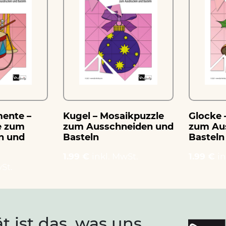
ente –
Kugel – Mosaikpuzzle
Glocke 
e zum
zum Ausschneiden und
zum Au
n und
Basteln
Basteln
1.99 €
inkl. MwSt.
1.99 €
in
St.
ät ist das, was uns