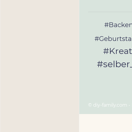
#Backe
#Geburtst
#Kreat
#selbe
© diy-family.com -