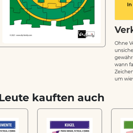
In
Ver
Ohne Ve
unsiche
gewähre
wann fa
Zeichen
um wievi
Leute kauften auch