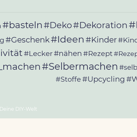
#
#basteln
#Deko
#Dekoration
n
#Ideen
#Geschenk
#Kinder
#Kin
ag
ivität
#Lecker
#nähen
#Rezept
#Rezep
#Selbermachen
r_machen
#sel
#W
#Upcycling
#Stoffe
 Deine DIY-Welt