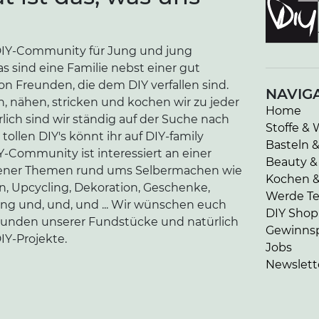
e DIY-Community für Jung und jung
as sind eine Familie nebst einer gut
n Freunden, die dem DIY verfallen sind.
NAVIG
n, nähen, stricken und kochen wir zu jeder
Home
lich sind wir ständig auf der Suche nach
Stoffe & 
tollen DIY's könnt ihr auf DIY-family
Basteln 
-Community ist interessiert an einer
Beauty &
edener Themen rund ums Selbermachen wie
Kochen 
en, Upcycling, Dekoration, Geschenke,
Werde Tei
ung und, und, und ... Wir wünschen euch
DIY Shop
kunden unserer Fundstücke und natürlich
Gewinnsp
IY-Projekte.
Jobs
Newslett