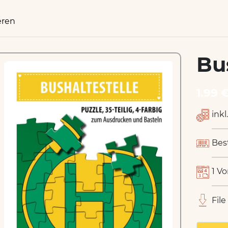
eren
Bu
1.99 
inkl
Bes
1 Vo
File