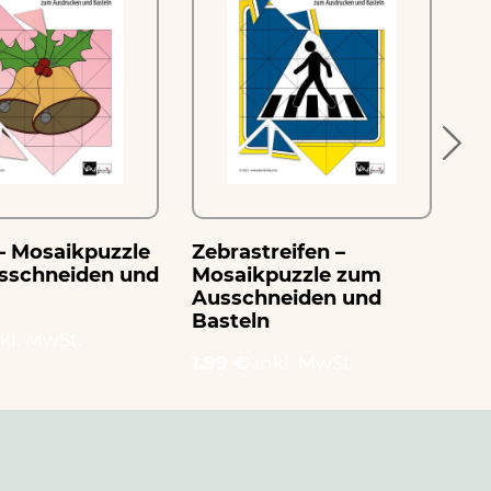
– Mosaikpuzzle
Zebrastreifen –
Vo
sschneiden und
Mosaikpuzzle zum
Mo
Ausschneiden und
Au
Basteln
Ba
kl. MwSt.
1.99 €
inkl. MwSt.
1.