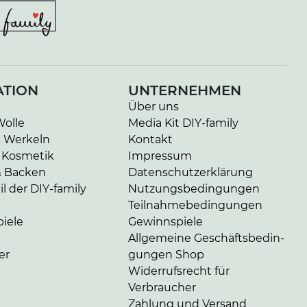
ATION
UNTERNEHMEN
Über uns
Wolle
Media Kit DIY-family
& Werkeln
Kontakt
 Kosmetik
Impressum
& Backen
Da­ten­schutz­er­klä­rung
l der DIY-family
Nut­zungs­be­din­gun­gen
Teil­nah­me­be­din­gun­gen
iele
Gewinnspiele
Allgemeine Ge­schäfts­be­din­
er
gun­gen Shop
Widerrufsrecht für
Verbraucher
Zahlung und Versand