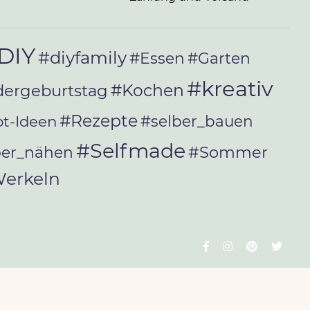
DIY
#diyfamily
#Essen
#Garten
#kreativ
#Kochen
dergeburtstag
#Rezepte
t-Ideen
#selber_bauen
#Selfmade
#Sommer
ber_nähen
erkeln