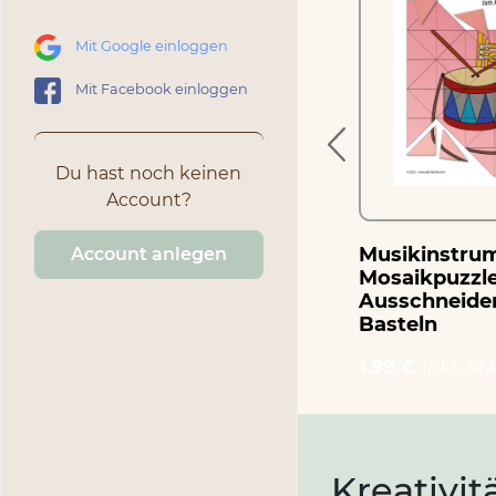
Verbot der Einfahrt –
Mosaikpuzzle zum
Mit Google einloggen
Ausschneiden und
Basteln
Mit Facebook einloggen
1.99 €
inkl. MwSt.
Du hast noch keinen
Account?
Musikinstrum
Account anlegen
Mosaikpuzzl
Ausschneide
Basteln
1.99 €
inkl. Mw
Kreativit