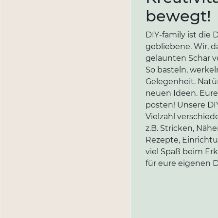
bewegt!
DIY-family ist di
gebliebene. Wir, d
gelaunten Schar vo
So basteln, werkel
Gelegenheit. Natür
neuen Ideen. Eure 
posten! Unsere DIY
Vielzahl verschi
z.B. Stricken, Näh
Rezepte, Einricht
viel Spaß beim Er
für eure eigenen D