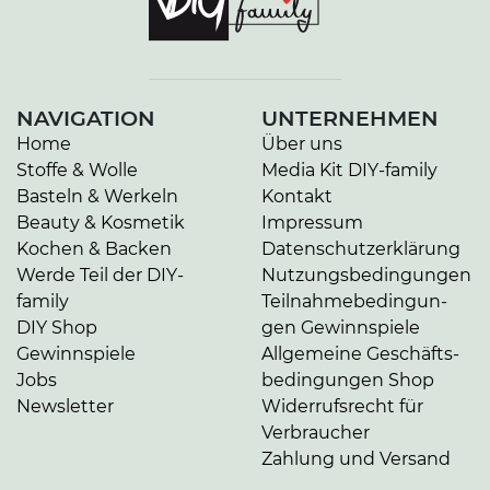
NAVIGATION
UNTERNEHMEN
Home
Über uns
Stoffe & Wolle
Media Kit DIY-family
Basteln & Werkeln
Kontakt
Beauty & Kosmetik
Impressum
Kochen & Backen
Da­ten­schutz­er­klä­rung
Werde Teil der DIY-
Nut­zungs­be­din­gun­gen
family
Teil­nah­me­be­din­gun­
DIY Shop
gen Gewinnspiele
Gewinnspiele
Allgemeine Ge­schäfts­
Jobs
be­din­gun­gen Shop
Newsletter
Widerrufsrecht für
Verbraucher
Zahlung und Versand