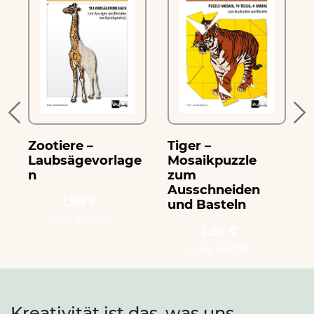
Zootiere –
Tiger –
Laubsägevorlage
Mosaikpuzzle
n
zum
Ausschneiden
1.99 €
und Basteln
inkl. MwSt.
1.99 €
inkl. MwSt.
Kreativität ist das, was uns