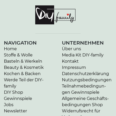
NAVIGATION
UNTERNEHMEN
Home
Über uns
Stoffe & Wolle
Media Kit DIY-family
Basteln & Werkeln
Kontakt
Beauty & Kosmetik
Impressum
Kochen & Backen
Da­ten­schutz­er­klä­rung
Werde Teil der DIY-
Nut­zungs­be­din­gun­gen
family
Teil­nah­me­be­din­gun­
DIY Shop
gen Gewinnspiele
Gewinnspiele
Allgemeine Ge­schäfts­
Jobs
be­din­gun­gen Shop
Newsletter
Widerrufsrecht für