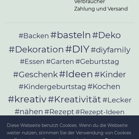
Verbraucher
Zahlung und Versand
#basteln
#Deko
#Backen
#DIY
#Dekoration
#diyfamily
#Essen
#Garten
#Geburtstag
#Ideen
#Geschenk
#Kinder
#Kochen
#Kindergeburtstag
#kreativ
#Kreativität
#Lecker
#nähen
#Rezept
#Rezept-Ideen
#Rezepte
#selber_bauen
Diese Webseite benutzt Cookies. Wenn du die Webseite
#selber_machen
weiter nutzen, stimmen Sie der Verwendung von Cookies