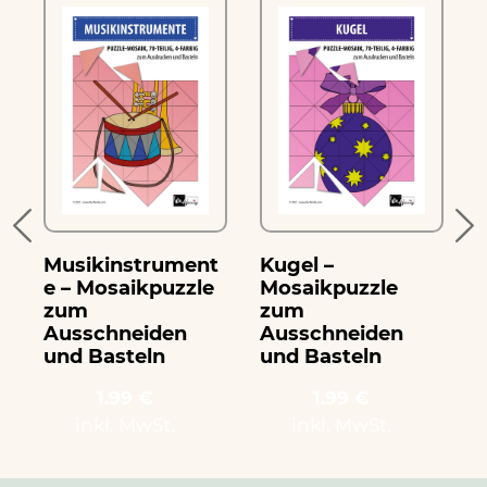
Musikinstrument
Kugel –
G
e – Mosaikpuzzle
Mosaikpuzzle
zum
zum
Ausschneiden
Ausschneiden
und Basteln
und Basteln
1.99 €
1.99 €
inkl. MwSt.
inkl. MwSt.