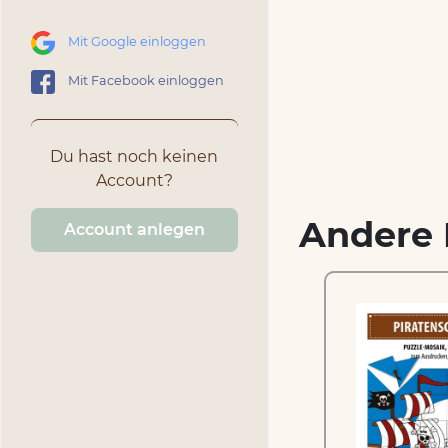
Mit Google einloggen
Mit Facebook einloggen
Du hast noch keinen
Account?
Andere 
Account anlegen
Rennradfahrer –
Mosaikpuzzle zum
Ausschneiden und
Basteln