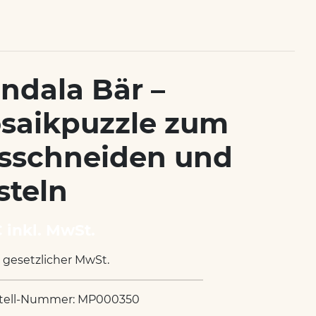
ndala Bär –
saikpuzzle zum
sschneiden und
steln
€ inkl. MwSt.
. gesetzlicher MwSt.
tell-Nummer: MP000350