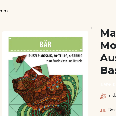
eren
Ma
Mo
Au
Ba
1.99 
inkl
Bes