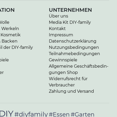
ATION
UNTERNEHMEN
Über uns
Wolle
Media Kit DIY-family
& Werkeln
Kontakt
 Kosmetik
Impressum
& Backen
Da­ten­schutz­er­klä­rung
l der DIY-family
Nut­zungs­be­din­gun­gen
Teil­nah­me­be­din­gun­gen
iele
Gewinnspiele
Allgemeine Ge­schäfts­be­din­
er
gun­gen Shop
Widerrufsrecht für
Verbraucher
Zahlung und Versand
DIY
#diyfamily
#Essen
#Garten