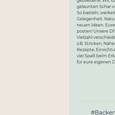
gebliebene. Wir, d
gelaunten Schar vo
So basteln, werkel
Gelegenheit. Natür
neuen Ideen. Eure 
posten! Unsere DIY
Vielzahl verschi
z.B. Stricken, Näh
Rezepte, Einricht
viel Spaß beim Er
für eure eigenen D
#Backe