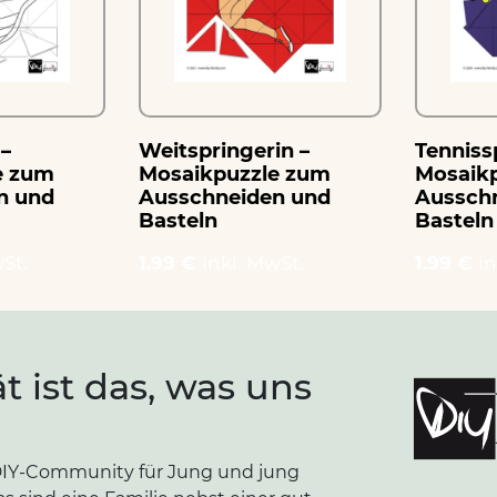
 –
Weitspringerin –
Tennissp
e zum
Mosaikpuzzle zum
Mosaik
n und
Ausschneiden und
Aussch
Basteln
Basteln
St.
1.99 €
inkl. MwSt.
1.99 €
in
ät ist das, was uns
e DIY-Community für Jung und jung