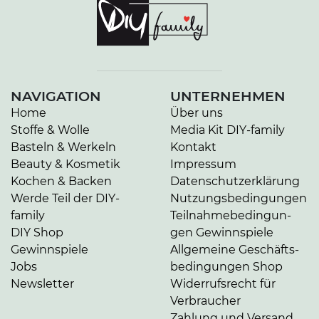
NAVIGATION
UNTERNEHMEN
Home
Über uns
Stoffe & Wolle
Media Kit DIY-family
Basteln & Werkeln
Kontakt
Beauty & Kosmetik
Impressum
Kochen & Backen
Da­ten­schutz­er­klä­rung
Werde Teil der DIY-
Nut­zungs­be­din­gun­gen
family
Teil­nah­me­be­din­gun­
DIY Shop
gen Gewinnspiele
Gewinnspiele
Allgemeine Ge­schäfts­
Jobs
be­din­gun­gen Shop
Newsletter
Widerrufsrecht für
Verbraucher
Zahlung und Versand