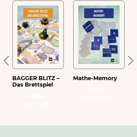
e
BAGGER BLITZ –
Mathe-Memory
Das Brettspiel
1.99 €
3.99 €
inkl. MwSt.
inkl. MwSt.