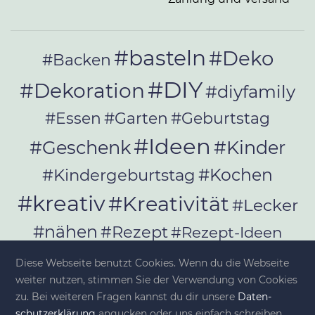
#basteln
#Deko
#Backen
#DIY
#Dekoration
#diyfamily
#Essen
#Garten
#Geburtstag
#Ideen
#Geschenk
#Kinder
#Kochen
#Kindergeburtstag
#kreativ
#Kreativität
#Lecker
#nähen
#Rezept
#Rezept-Ideen
#Rezepte
#selber_bauen
Diese Webseite benutzt Cookies. Wenn du die Webseite
#selber_machen
weiter nutzen, stimmen Sie der Verwendung von Cookies
zu. Bei weiteren Fragen kannst du dir unsere
Da­ten­
schutz­er­klä­rung
angucken oder uns einfach schreiben.