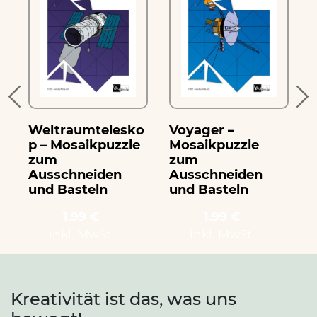
Weltraumtelesko
Voyager –
S
p – Mosaikpuzzle
Mosaikpuzzle
zum
zum
Ausschneiden
Ausschneiden
und Basteln
und Basteln
1.99 €
1.99 €
inkl. MwSt.
inkl. MwSt.
Kreativität ist das, was uns