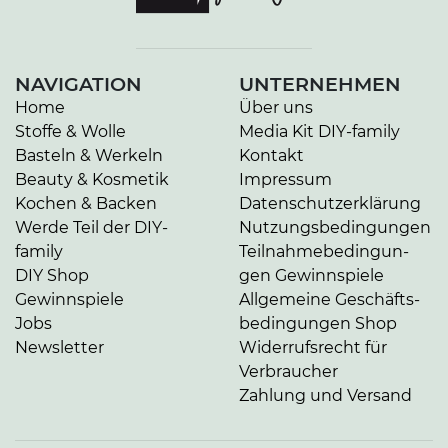
NAVIGATION
UNTERNEHMEN
Home
Über uns
Stoffe & Wolle
Media Kit DIY-family
Basteln & Werkeln
Kontakt
Beauty & Kosmetik
Impressum
Kochen & Backen
Da­ten­schutz­er­klä­rung
Werde Teil der DIY-
Nut­zungs­be­din­gun­gen
family
Teil­nah­me­be­din­gun­
DIY Shop
gen Gewinnspiele
Gewinnspiele
Allgemeine Ge­schäfts­
Jobs
be­din­gun­gen Shop
Newsletter
Widerrufsrecht für
Verbraucher
Zahlung und Versand