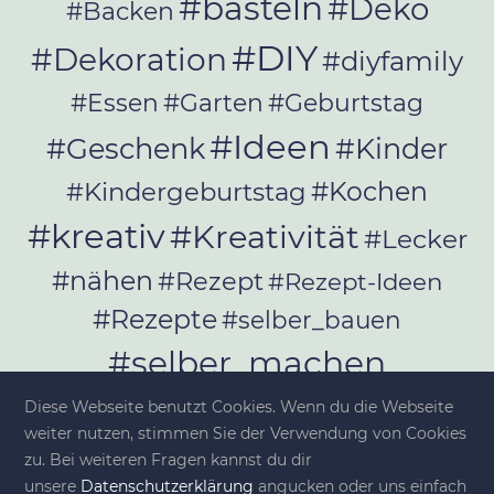
#basteln
#Deko
#Backen
#DIY
#Dekoration
#diyfamily
#Essen
#Garten
#Geburtstag
#Ideen
#Geschenk
#Kinder
#Kochen
#Kindergeburtstag
#kreativ
#Kreativität
#Lecker
#nähen
#Rezept
#Rezept-Ideen
#Rezepte
#selber_bauen
#selber_machen
#Selbermachen
Diese Webseite benutzt Cookies. Wenn du die Webseite
#selber_nähen
weiter nutzen, stimmen Sie der Verwendung von Cookies
#Selfmade
#Sommer
#Stoffe
zu. Bei weiteren Fragen kannst du dir
unsere
Datenschutzerklärung
angucken oder uns einfach