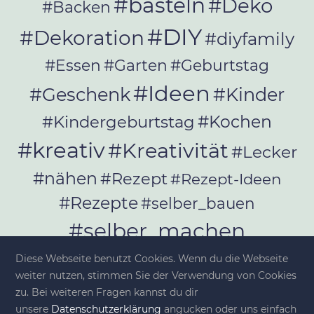
#basteln
#Deko
#Backen
#DIY
#Dekoration
#diyfamily
#Essen
#Garten
#Geburtstag
#Ideen
#Geschenk
#Kinder
#Kochen
#Kindergeburtstag
#kreativ
#Kreativität
#Lecker
#nähen
#Rezept
#Rezept-Ideen
#Rezepte
#selber_bauen
#selber_machen
#Selbermachen
Diese Webseite benutzt Cookies. Wenn du die Webseite
#selber_nähen
weiter nutzen, stimmen Sie der Verwendung von Cookies
#Selfmade
#Sommer
#Stoffe
zu. Bei weiteren Fragen kannst du dir
unsere
Datenschutzerklärung
angucken oder uns einfach