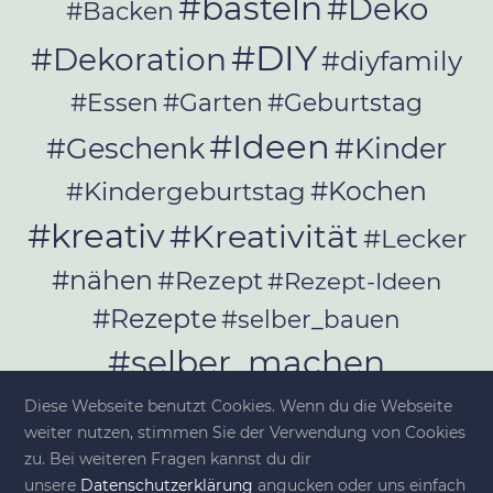
#basteln
#Deko
#Backen
#DIY
#Dekoration
#diyfamily
#Essen
#Garten
#Geburtstag
#Ideen
#Geschenk
#Kinder
#Kochen
#Kindergeburtstag
#kreativ
#Kreativität
#Lecker
#nähen
#Rezept
#Rezept-Ideen
#Rezepte
#selber_bauen
#selber_machen
#Selbermachen
Diese Webseite benutzt Cookies. Wenn du die Webseite
#selber_nähen
weiter nutzen, stimmen Sie der Verwendung von Cookies
#Selfmade
#Sommer
#Stoffe
zu. Bei weiteren Fragen kannst du dir
unsere
Datenschutzerklärung
angucken oder uns einfach