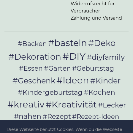
Widerrufsrecht für
Verbraucher
Zahlung und Versand
#basteln
#Deko
#Backen
#DIY
#Dekoration
#diyfamily
#Essen
#Garten
#Geburtstag
#Ideen
#Geschenk
#Kinder
#Kochen
#Kindergeburtstag
#kreativ
#Kreativität
#Lecker
#nähen
#Rezept
#Rezept-Ideen
#Rezepte
#selber_bauen
Diese Webseite benutzt Cookies. Wenn du die Webseite