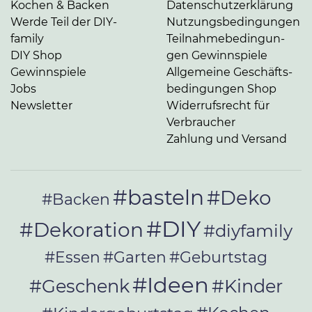
Kochen & Backen
Da­ten­schutz­er­klä­rung
Werde Teil der DIY-
Nut­zungs­be­din­gun­gen
family
Teil­nah­me­be­din­gun­
DIY Shop
gen Gewinnspiele
Gewinnspiele
Allgemeine Ge­schäfts­
Jobs
be­din­gun­gen Shop
Newsletter
Widerrufsrecht für
Verbraucher
Zahlung und Versand
#basteln
#Deko
#Backen
#DIY
#Dekoration
#diyfamily
#Essen
#Garten
#Geburtstag
#Ideen
#Geschenk
#Kinder