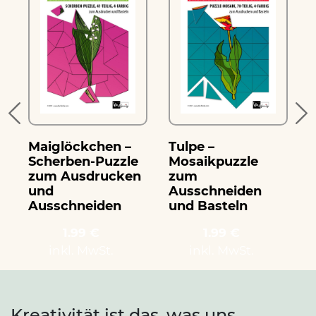
Maiglöckchen –
Tulpe –
S
Scherben-Puzzle
Mosaikpuzzle
zum Ausdrucken
zum
und
Ausschneiden
Ausschneiden
und Basteln
1.99 €
1.99 €
inkl. MwSt.
inkl. MwSt.
Kreativität ist das, was uns