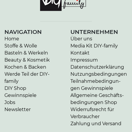
NAVIGATION
UNTERNEHMEN
Home
Über uns
Stoffe & Wolle
Media Kit DIY-family
Basteln & Werkeln
Kontakt
Beauty & Kosmetik
Impressum
Kochen & Backen
Da­ten­schutz­er­klä­rung
Werde Teil der DIY-
Nut­zungs­be­din­gun­gen
family
Teil­nah­me­be­din­gun­
DIY Shop
gen Gewinnspiele
Gewinnspiele
Allgemeine Ge­schäfts­
Jobs
be­din­gun­gen Shop
Newsletter
Widerrufsrecht für
Verbraucher
Zahlung und Versand