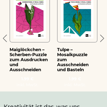
Maiglöckchen –
Tulpe –
S
Scherben-Puzzle
Mosaikpuzzle
zum Ausdrucken
zum
und
Ausschneiden
Ausschneiden
und Basteln
1.99 €
1.99 €
inkl. MwSt.
inkl. MwSt.
Kreativität ist das, was uns