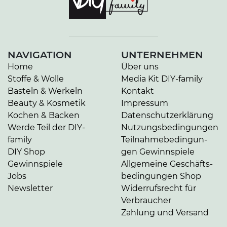
NAVIGATION
UNTERNEHMEN
Home
Über uns
Stoffe & Wolle
Media Kit DIY-family
Basteln & Werkeln
Kontakt
Beauty & Kosmetik
Impressum
Kochen & Backen
Da­ten­schutz­er­klä­rung
Werde Teil der DIY-
Nut­zungs­be­din­gun­gen
family
Teil­nah­me­be­din­gun­
DIY Shop
gen Gewinnspiele
Gewinnspiele
Allgemeine Ge­schäfts­
Jobs
be­din­gun­gen Shop
Newsletter
Widerrufsrecht für
Verbraucher
Zahlung und Versand