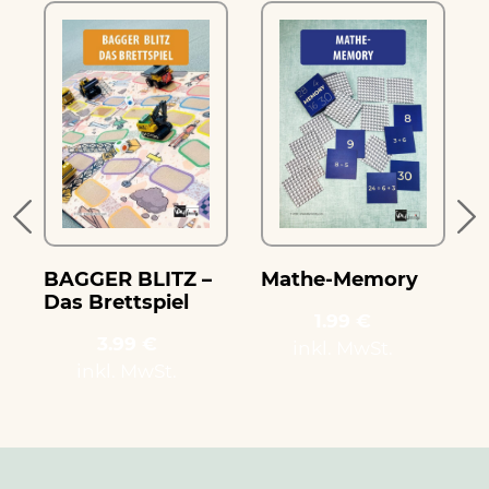
e
BAGGER BLITZ –
Mathe-Memory
Das Brettspiel
1.99 €
3.99 €
inkl. MwSt.
inkl. MwSt.