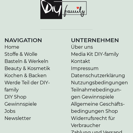
NAVIGATION
UNTERNEHMEN
Home
Über uns
Stoffe & Wolle
Media Kit DIY-family
Basteln & Werkeln
Kontakt
Beauty & Kosmetik
Impressum
Kochen & Backen
Da­ten­schutz­er­klä­rung
Werde Teil der DIY-
Nut­zungs­be­din­gun­gen
family
Teil­nah­me­be­din­gun­
DIY Shop
gen Gewinnspiele
Gewinnspiele
Allgemeine Ge­schäfts­
Jobs
be­din­gun­gen Shop
Newsletter
Widerrufsrecht für
Verbraucher
Zahlung und Versand