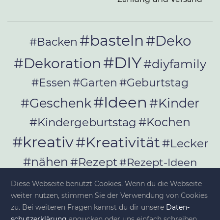
#basteln
#Deko
#Backen
#DIY
#Dekoration
#diyfamily
#Essen
#Garten
#Geburtstag
#Ideen
#Geschenk
#Kinder
#Kochen
#Kindergeburtstag
#kreativ
#Kreativität
#Lecker
#nähen
#Rezept
#Rezept-Ideen
#Rezepte
#selber_bauen
Diese Webseite benutzt Cookies. Wenn du die Webseite
#selber_machen
weiter nutzen, stimmen Sie der Verwendung von Cookies
zu. Bei weiteren Fragen kannst du dir unsere
Da­ten­
schutz­er­klä­rung
angucken oder uns einfach schreiben.