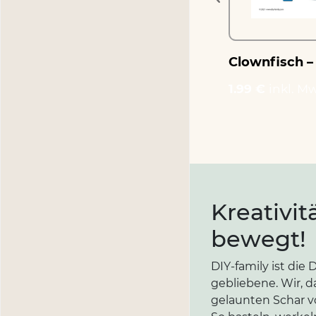
Clownfisch –
1.99 €
inkl. Mw
Kreativit
bewegt!
DIY-family ist di
gebliebene. Wir, d
gelaunten Schar vo