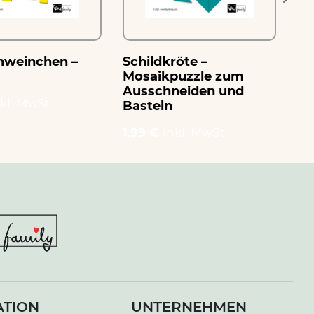
hweinchen –
Schildkröte –
Po
Mosaikpuzzle zum
zu
Ausschneiden und
Ba
kl. MwSt.
Basteln
1.
1.99 €
inkl. MwSt.
ATION
UNTERNEHMEN