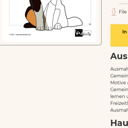
File
In
Aus
Ausmalv
Gemein
Motive 
Gemein
lernen 
Freizei
Ausmalv
Hau