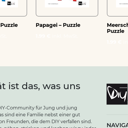
 Puzzle
Papagei – Puzzle
Meersc
Puzzle
St.
1.99 €
inkl. MwSt.
1.99 €
in
ät ist das, was uns
e DIY-Community für Jung und jung
as sind eine Familie nebst einer gut
n Freunden, die dem DIY verfallen sind.
NAVIG