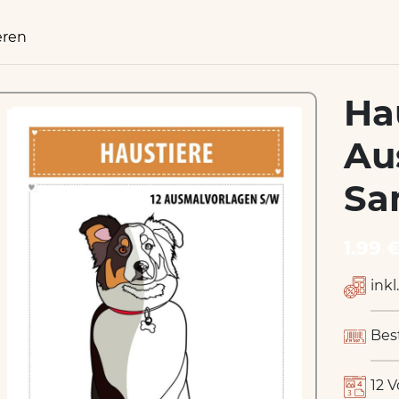
eren
Ha
Au
Sa
1.99 
inkl
Bes
12 V