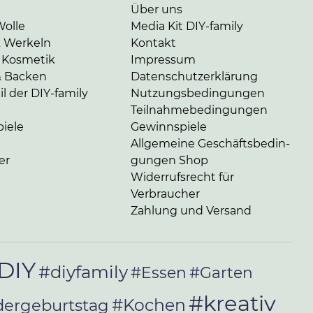
Über uns
Wolle
Media Kit DIY-family
& Werkeln
Kontakt
 Kosmetik
Impressum
& Backen
Da­ten­schutz­er­klä­rung
l der DIY-family
Nut­zungs­be­din­gun­gen
Teil­nah­me­be­din­gun­gen
iele
Gewinnspiele
Allgemeine Ge­schäfts­be­din­
er
gun­gen Shop
Widerrufsrecht für
Verbraucher
Zahlung und Versand
DIY
#diyfamily
#Essen
#Garten
#kreativ
#Kochen
dergeburtstag