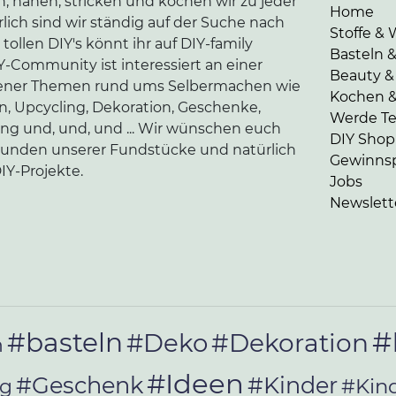
n, nähen, stricken und kochen wir zu jeder
Home
lich sind wir ständig auf der Suche nach
Stoffe & 
tollen DIY's könnt ihr auf DIY-family
Basteln 
-Community ist interessiert an einer
Beauty &
edener Themen rund ums Selbermachen wie
Kochen 
en, Upcycling, Dekoration, Geschenke,
Werde Tei
ung und, und, und ... Wir wünschen euch
DIY Shop
kunden unserer Fundstücke und natürlich
Gewinnsp
IY-Projekte.
Jobs
Newslett
#
#basteln
#Deko
#Dekoration
n
#Ideen
#Geschenk
#Kinder
#Kin
ag