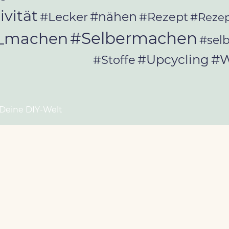
ivität
#Lecker
#nähen
#Rezept
#Rezep
#Selbermachen
r_machen
#sel
#W
#Upcycling
#Stoffe
 Deine DIY-Welt