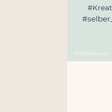
#Kreat
#selbe
© diy-family.com -