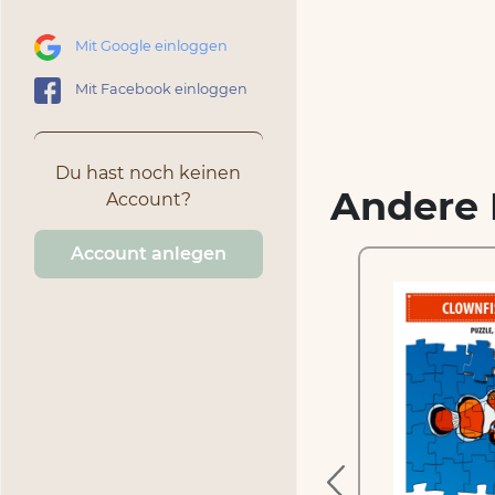
Mit Google einloggen
Mit Facebook einloggen
Du hast noch keinen
Andere 
Account?
Account anlegen
–
Manx Katze –
Mosaikpuzzle zum
Ausschneiden und
Basteln
1.99 €
inkl. MwSt.