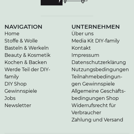
NAVIGATION
UNTERNEHMEN
Home
Über uns
Stoffe & Wolle
Media Kit DIY-family
Basteln & Werkeln
Kontakt
Beauty & Kosmetik
Impressum
Kochen & Backen
Da­ten­schutz­er­klä­rung
Werde Teil der DIY-
Nut­zungs­be­din­gun­gen
family
Teil­nah­me­be­din­gun­
DIY Shop
gen Gewinnspiele
Gewinnspiele
Allgemeine Ge­schäfts­
Jobs
be­din­gun­gen Shop
Newsletter
Widerrufsrecht für
Verbraucher
Zahlung und Versand