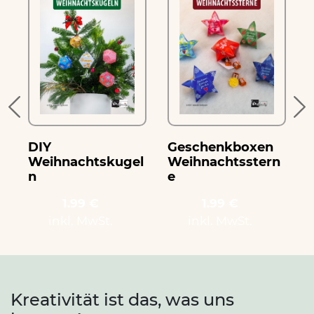
r
e
DIY
Geschenkboxen
Weihnachtskugel
Weihnachtsstern
n
e
1.99 €
1.99 €
inkl. MwSt.
inkl. MwSt.
Kreativität ist das, was uns