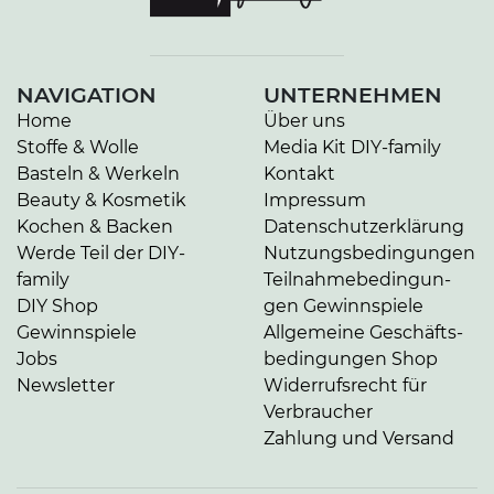
NAVIGATION
UNTERNEHMEN
Home
Über uns
Stoffe & Wolle
Media Kit DIY-family
Basteln & Werkeln
Kontakt
Beauty & Kosmetik
Impressum
Kochen & Backen
Da­ten­schutz­er­klä­rung
Werde Teil der DIY-
Nut­zungs­be­din­gun­gen
family
Teil­nah­me­be­din­gun­
DIY Shop
gen Gewinnspiele
Gewinnspiele
Allgemeine Ge­schäfts­
Jobs
be­din­gun­gen Shop
Newsletter
Widerrufsrecht für
Verbraucher
Zahlung und Versand