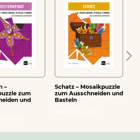
n –
Schatz – Mosaikpuzzle
Pi
puzzle zum
zum Ausschneiden und
zu
neiden und
Basteln
Ba
1.99 €
inkl. MwSt.
1.
kl. MwSt.