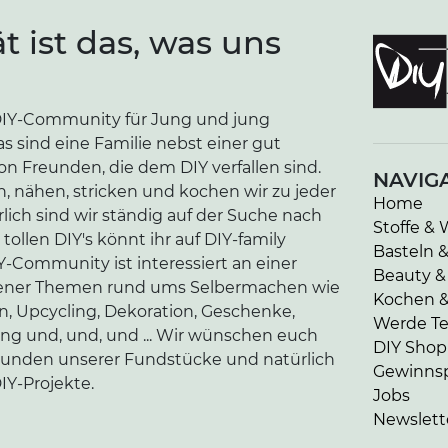
ät ist das, was uns
e DIY-Community für Jung und jung
as sind eine Familie nebst einer gut
n Freunden, die dem DIY verfallen sind.
NAVIG
n, nähen, stricken und kochen wir zu jeder
Home
lich sind wir ständig auf der Suche nach
Stoffe & 
tollen DIY's könnt ihr auf DIY-family
Basteln 
-Community ist interessiert an einer
Beauty &
edener Themen rund ums Selbermachen wie
Kochen 
en, Upcycling, Dekoration, Geschenke,
Werde Tei
ung und, und, und ... Wir wünschen euch
DIY Shop
kunden unserer Fundstücke und natürlich
Gewinnsp
IY-Projekte.
Jobs
Newslett