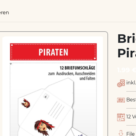
eren
Br
Pi
1.99 
inkl
Bes
12 V
File