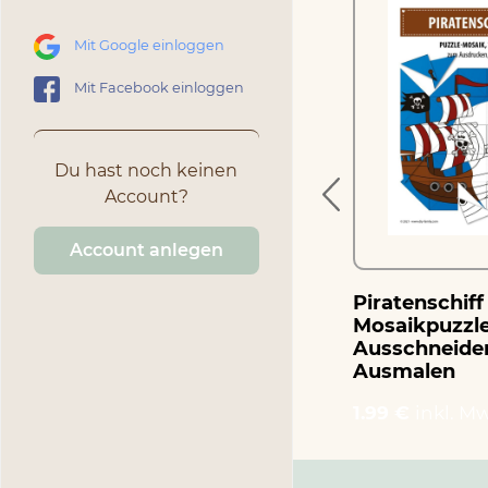
Mit Google einloggen
Piratenkapitän –
Mosaikpuzzle zum
Mit Facebook einloggen
Ausschneiden und
Basteln
Du hast noch keinen
1.99 €
inkl. MwSt.
Account?
Account anlegen
Piratenschiff
Mosaikpuzzl
Ausschneide
Ausmalen
1.99 €
inkl. Mw