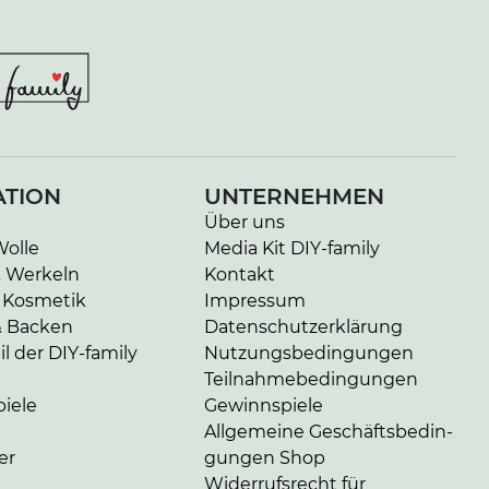
ATION
UNTERNEHMEN
Über uns
Wolle
Media Kit DIY-family
& Werkeln
Kontakt
 Kosmetik
Impressum
& Backen
Da­ten­schutz­er­klä­rung
l der DIY-family
Nut­zungs­be­din­gun­gen
Teil­nah­me­be­din­gun­gen
iele
Gewinnspiele
Allgemeine Ge­schäfts­be­din­
er
gun­gen Shop
Widerrufsrecht für