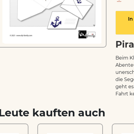
In
Pir
Beim Kl
Abenteu
unersch
die Seg
geht es
Fahrt k
Leute kauften auch