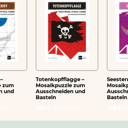
 –
Totenkopfflagge –
Seester
e zum
Mosaikpuzzle zum
Mosaik
n und
Ausschneiden und
Aussch
Basteln
Basteln
St.
1.99 €
inkl. MwSt.
1.99 €
in