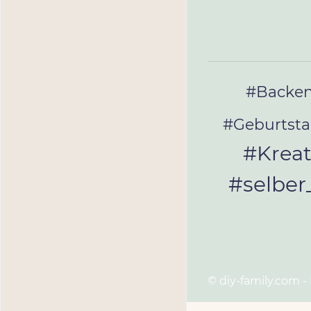
#Backe
#Geburtst
#Kreat
#selbe
© diy-family.com -