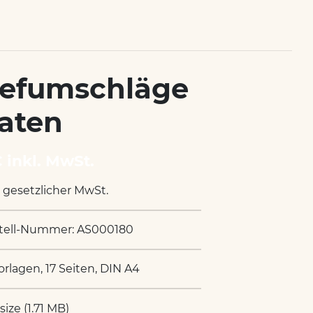
iefumschläge
raten
€ inkl. MwSt.
. gesetzlicher MwSt.
tell-Nummer: AS000180
orlagen, 17 Seiten, DIN A4
 size (1.71 MB)