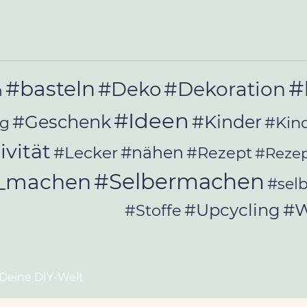
#
#basteln
#Deko
#Dekoration
n
#Ideen
#Geschenk
#Kinder
#Kin
ag
ivität
#Lecker
#nähen
#Rezept
#Rezep
#Selbermachen
r_machen
#sel
#W
#Upcycling
#Stoffe
 Deine DIY-Welt