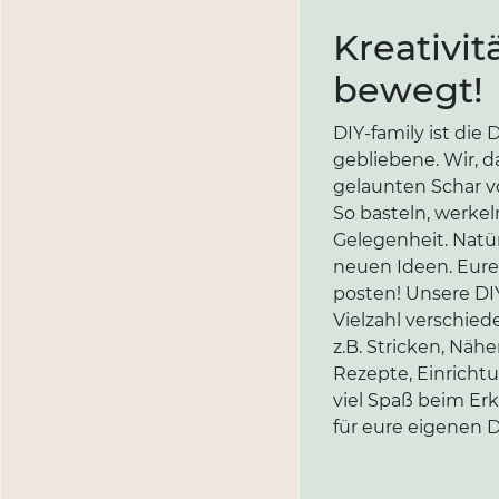
Kreativit
bewegt!
DIY-family ist di
gebliebene. Wir, d
gelaunten Schar vo
So basteln, werkel
Gelegenheit. Natür
neuen Ideen. Eure 
posten! Unsere DIY
Vielzahl verschi
z.B. Stricken, Näh
Rezepte, Einricht
viel Spaß beim Er
für eure eigenen D